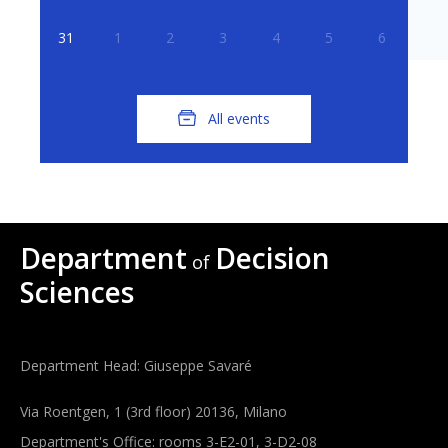
31
1
2
3
4
5
6
All events
Department
Decision
of
Sciences
Department Head: Giuseppe Savaré
Via Roentgen, 1 (3rd floor) 20136, Milano
Department's Office: rooms 3-E2-01, 3-D2-08