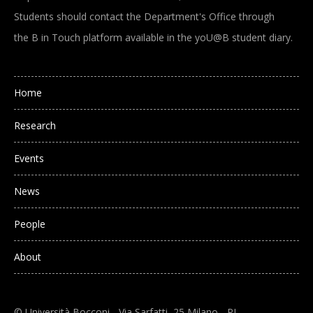
Students should contact the Department's Office through
the B in Touch platform available in the yoU@B student diary.
Main navigation
Home
Research
Events
News
People
About
© Università Bocconi - Via Sarfatti, 25 Milano - PI